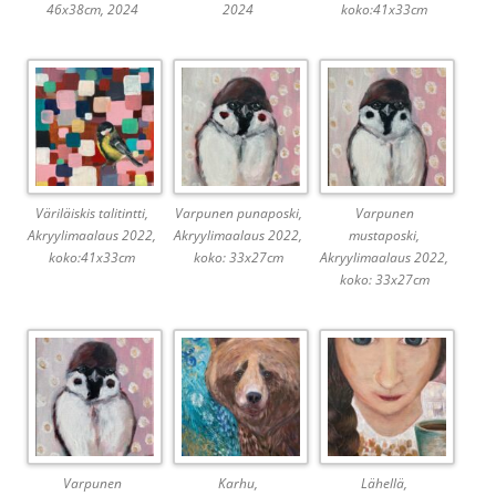
46x38cm, 2024
2024
koko:41x33cm
Väriläiskis talitintti,
Varpunen punaposki,
Varpunen
Akryylimaalaus 2022,
Akryylimaalaus 2022,
mustaposki,
koko:41x33cm
koko: 33x27cm
Akryylimaalaus 2022,
koko: 33x27cm
Varpunen
Karhu,
Lähellä,