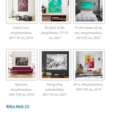
Urban Love,
The flow of life,
I’m the master of my
akryylimaalaus,
akryylikaato, 27×35
sea, akryylimaalaus,
89×116 cm, 2019
cm, 2021
60×120 cm, 2020
Hypnosis,
Energy flow,
All in, akryylimaalaus,
akryylimaalaus,
sekatekniikka,
100×150 cm, 2019
100×150 cm, 2019
89×116 cm, 2021
Riika Nick CV