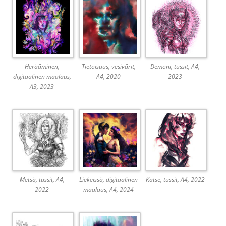
Herääminen,
Tietoisuus, vesivärit,
Demoni, tussit, A4,
digitaalinen maalaus,
A4, 2020
2023
A3, 2023
Metsä, tussit, A4,
Liekeissä, digitaalinen
Katse, tussit, A4, 2022
2022
maalaus, A4, 2024