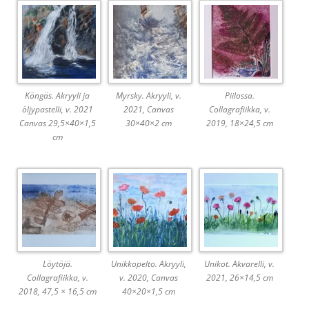
Köngäs. Akryyli ja
Myrsky. Akryyli, v.
Piilossa.
öljypastelli, v. 2021
2021, Canvas
Collagrafiikka, v.
Canvas 29,5×40×1,5
30×40×2 cm
2019, 18×24,5 cm
cm
Löytöjä.
Unikkopelto. Akryyli,
Unikot. Akvarelli, v.
Collagrafiikka, v.
v. 2020, Canvas
2021, 26×14,5 cm
2018, 47,5 × 16,5 cm
40×20×1,5 cm