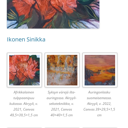
Ikonen Sinikka
Afrikkalainen
Syksyn värejä ilta-
Auringonlasku
tulppaanipuu
auringossa. Akryyli-
suomaisemassa.
kukassa. Akryyli, v.
sekatekniikka, v.
Akryyli, v. 2022,
2021, Canvas
2021, Canvas
Canvas 39×29,5×1,5
49,5×39,5×1,5 cm
40×40×1,5 cm
cm