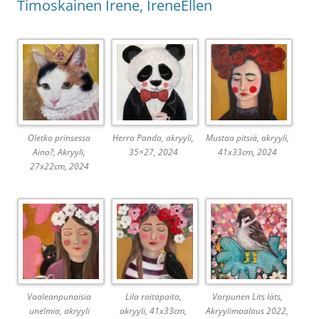
Timoskainen Irene, IreneEllen
Oletko prinsessa
Herra Panda, akryyli,
Mustaa pitsiä, akryyli,
Aino?, Akryyli,
35×27, 2024
41x33cm, 2024
27x22cm, 2024
Vaaleanpunaisia
Lila raitapaita,
Varpunen Lits läts,
unelmia, akryyli
akryyli, 41x33cm,
Akryylimaalaus 2022,