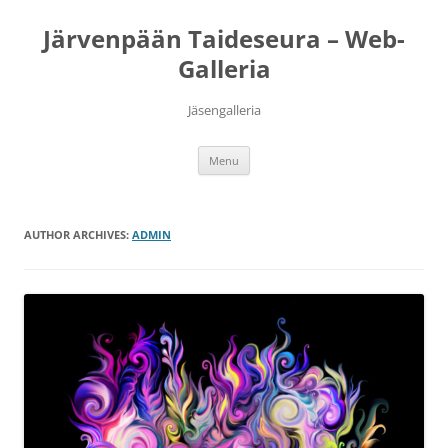
Järvenpään Taideseura – Web-
Galleria
Jäsengalleria
Skip
Menu
to
content
AUTHOR ARCHIVES:
ADMIN