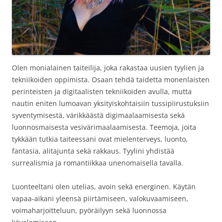
Olen monialainen taiteilija, joka rakastaa uusien tyylien ja
tekniikoiden oppimista. Osaan tehdä taidetta monenlaisten
perinteisten ja digitaalisten tekniikoiden avulla, mutta
nautin eniten lumoavan yksityiskohtaisiin tussipiirustuksiin
syventymisestä, värikkäästä digimaalaamisesta sekä
luonnosmaisesta vesivärimaalaamisesta. Teemoja, joita
tykkään tutkia taiteessani ovat mielenterveys, luonto,
fantasia, alitajunta sekä rakkaus. Tyylini yhdistää
surrealismia ja romantiikkaa unenomaisella tavalla.
Luonteeltani olen utelias, avoin sekä energinen. Käytän
vapaa-aikani yleensä piirtämiseen, valokuvaamiseen,
voimaharjoitteluun, pyöräilyyn sekä luonnossa