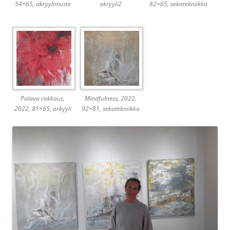
54×65, akryylimuste
akryyli2
82×65, sekatekniikka
Palava rakkaus,
Mindfulness, 2022,
2022, 81×65, arkyyli
92×81, sekatekniikka