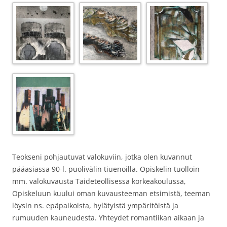
Teokseni pohjautuvat valokuviin, jotka olen kuvannut
pääasiassa 90-l. puolivälin tiuenoilla. Opiskelin tuolloin
mm. valokuvausta Taideteollisessa korkeakoulussa,
Opiskeluun kuului oman kuvausteeman etsimistä, teeman
löysin ns. epäpaikoista, hylätyistä ympäritöistä ja
rumuuden kauneudesta. Yhteydet romantiikan aikaan ja