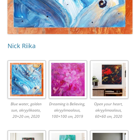
Nick Riika
Blue water, golden
Dreaming is Believing,
Open your heart,
sun, akryylikaato,
akryylimaalaus,
akryylimaalaus,
20×20 cm, 2020
100×100 cm, 2019
60×60 cm, 2020