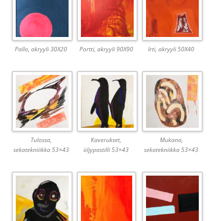
Pallo, akryyli 30X20
Portti, akryyli 90X90
Irti, akryyli 50X40
Tulossa,
Kaverukset,
Mukana,
sekatekniiikka 53×43
öljypastilli 53×43
sekatekniikka 53×43