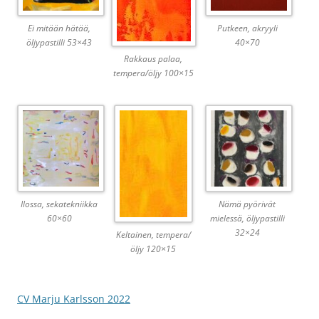
Ei mitään hätää,
Putkeen, akryyli
öljypastilli 53×43
40×70
Rakkaus palaa,
tempera/öljy 100×15
Ilossa, sekatekniikka
Nämä pyörivät
60×60
mielessä, öljypastilli
32×24
Keltainen, tempera/
öljy 120×15
CV Marju Karlsson 2022