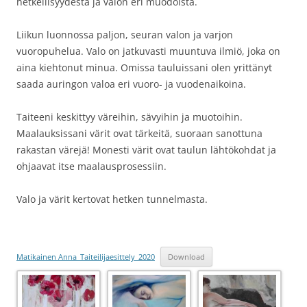
hetkellisyydestä ja valon eri muodoista.
Liikun luonnossa paljon, seuran valon ja varjon
vuoropuhelua. Valo on jatkuvasti muuntuva ilmiö, joka on
aina kiehtonut minua. Omissa tauluissani olen yrittänyt
saada auringon valoa eri vuoro- ja vuodenaikoina.
Taiteeni keskittyy väreihin, sävyihin ja muotoihin.
Maalauksissani värit ovat tärkeitä, suoraan sanottuna
rakastan värejä! Monesti värit ovat taulun lähtökohdat ja
ohjaavat itse maalausprosessiin.
Valo ja värit kertovat hetken tunnelmasta.
Matikainen Anna_Taiteilijaesittely_2020
Download