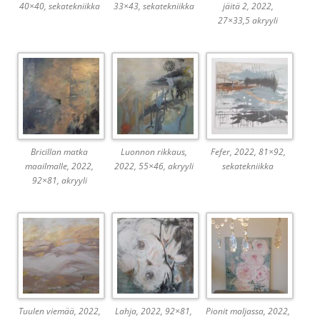
40×40, sekatekniikka
33×43, sekatekniikka
jäitä 2, 2022,
27×33,5 akryyli
Bricillan matka
Luonnon rikkaus,
Fefer, 2022, 81×92,
maailmalle, 2022,
2022, 55×46, akryyli
sekatekniikka
92×81, akryyli
Tuulen viemää, 2022,
Lahja, 2022, 92×81,
Pionit maljassa, 2022,