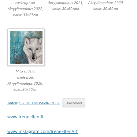
ruskeaposki,
Akryylimaalaus 2021,
Akryylimaalaus 2020,
Akryylimaalaus 2022,
koko: 80x60cma
koko: 80x60cm,
koko: 33x27cm
Mitä sudella
mielessaä,
Akryylimaalaus 2020,
koko:80x60cm
Taiteilija IRENE TIMOSKAINEN_CV
Download
www.ireneellen.fi
www.instagram.com/IreneEllenArt