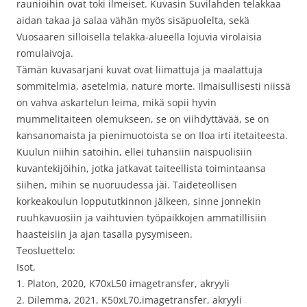
raunioihin ovat toki ilmeiset. Kuvasin Suvilahden telakkaa
aidan takaa ja salaa vähän myös sisäpuolelta, sekä
Vuosaaren silloisella telakka-alueella lojuvia virolaisia
romulaivoja.
Tämän kuvasarjani kuvat ovat liimattuja ja maalattuja
sommitelmia, asetelmia, nature morte. Ilmaisullisesti niissä
on vahva askartelun leima, mikä sopii hyvin
mummelitaiteen olemukseen, se on viihdyttävää, se on
kansanomaista ja pienimuotoista se on Iloa irti itetaiteesta.
Kuulun niihin satoihin, ellei tuhansiin naispuolisiin
kuvantekijöihin, jotka jatkavat taiteellista toimintaansa
siihen, mihin se nuoruudessa jäi. Taideteollisen
korkeakoulun loppututkinnon jälkeen, sinne jonnekin
ruuhkavuosiin ja vaihtuvien työpaikkojen ammatillisiin
haasteisiin ja ajan tasalla pysymiseen.
Teosluettelo:
Isot,
1. Platon, 2020, K70xL50 imagetransfer, akryyli
2. Dilemma, 2021, K50xL70,imagetransfer, akryyli