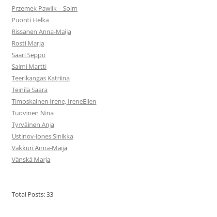
Przemek Pawlik – Soim
Puonti Helka
Rissanen Anna-Maija
Rosti Marja
Saari Seppo
Salmi Martti
Teerikangas Katriina
Teinilä Saara
Timoskainen Irene, IreneEllen
Tuovinen Nina
Tyrväinen Anja
Ustinov-Jones Sinikka
Vakkuri Anna-Maija
Vänskä Marja
Total Posts:
33