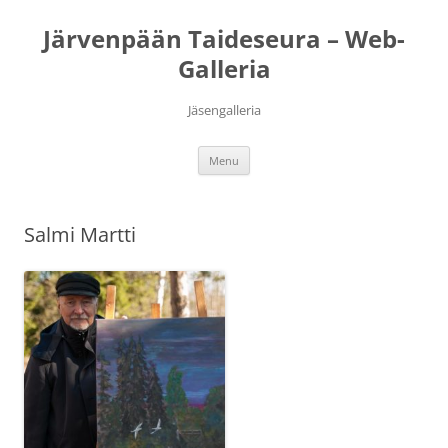
Järvenpään Taideseura – Web-
Galleria
Jäsengalleria
Skip
Menu
to
content
Salmi Martti