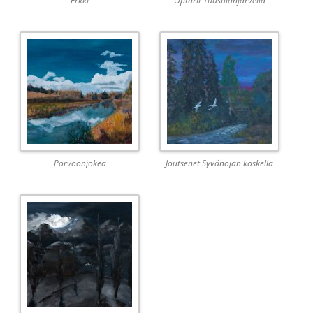
Erkki
Optarit Tuusulanjärvellä
Porvoonjokea
Joutsenet Syvänojan koskella