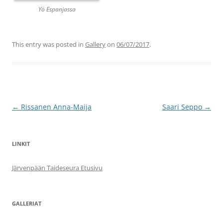
Yö Espanjassa
This entry was posted in
Gallery
on
06/07/2017
.
Post
←
Rissanen Anna-Maija
Saari Seppo
→
navigation
LINKIT
Järvenpään Taideseura Etusivu
GALLERIAT