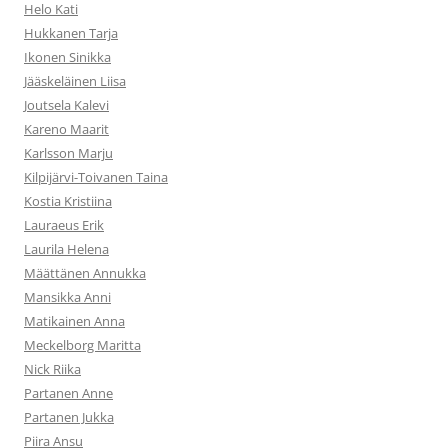
Helo Kati
Hukkanen Tarja
Ikonen Sinikka
Jääskeläinen Liisa
Joutsela Kalevi
Kareno Maarit
Karlsson Marju
Kilpijärvi-Toivanen Taina
Kostia Kristiina
Lauraeus Erik
Laurila Helena
Määttänen Annukka
Mansikka Anni
Matikainen Anna
Meckelborg Maritta
Nick Riika
Partanen Anne
Partanen Jukka
Piira Ansu