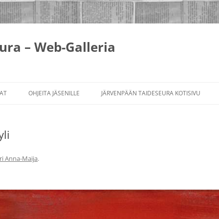
ura – Web-Galleria
Skip
to
IAT
OHJEITA JÄSENILLE
JÄRVENPÄÄN TAIDESEURA KOTISIVU
content
TEOSTEN KUVAAMINEN
yli
ri Anna-Maija
.