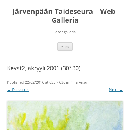
Järvenpään Taideseura – Web-
Galleria
Jäsengalleria
Skip
Menu
to
content
Kevät2, akryyli 2001 (30*30)
Published
22/02/2016
at
635 × 636
in
Piira Ansu
.
← Previous
Next →