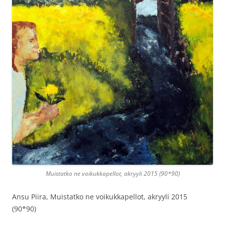
Muistatko ne voikukkapellot, akryyli 2015 (90*90)
Ansu Piira, Muistatko ne voikukkapellot, akryyli 2015
(90*90)