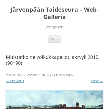
Järvenpään Taideseura – Web-
Galleria
Jäsengalleria
Skip
Menu
to
content
Muistatko ne voikukkapellot, akryyli 2015
(90*90)
Published
22/02/2016
at
763 × 773
in
Piira Ansu
.
← Previous
Next →