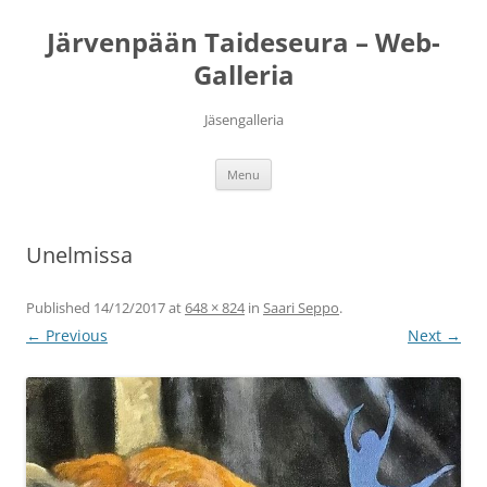
Järvenpään Taideseura – Web-
Galleria
Jäsengalleria
Skip
Menu
to
content
Unelmissa
Published
14/12/2017
at
648 × 824
in
Saari Seppo
.
← Previous
Next →